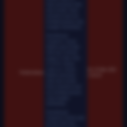
Opus permainan tidak
akan tersedia. Kami
memohon maaf atas
ketidaknyamanan yang
mungkin ditimbulkan.
Pemeliharaan
Terjadwal: Gemini
Marble pada 02-Mar-
2026 dari 16.00.00
sampai 31-Mar-2026
23.59.59. Selama
waktu ini, Gemini
Sel, 03-Mar-2026
Pemberitahuan
Marble permainan
11.00.28
tidak akan tersedia.
Kami memohon maaf
atas ketidaknyamanan
yang mungkin
ditimbulkan.
Pemeliharaan
Terjadwal: Fairbet pada
01-Nov-2025 dari