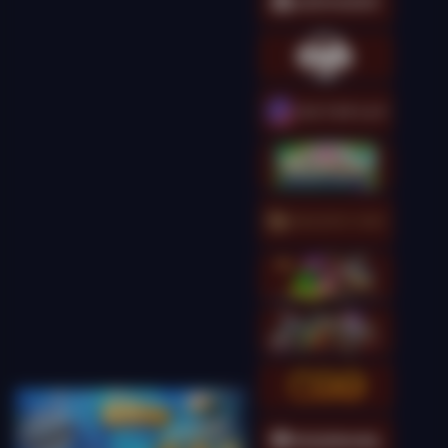
12,698,000.00
Gates of
Olympus Super
Scatter
g****g
IDR
11,690,000.00
Gates of Olympus 1000
kingcha****t
IDR
9,593,500.00
Gates of
Olympus Super
Scatter
kingcha****t
IDR
9,548,000.00
Gates of
Olympus Super
Scatter
kingcha****t
IDR