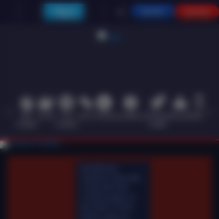
Main di
MASUK
DAFTAR
Telegram
HOT
SLOTS
LIVE
RACE
TOGEL
OLAHRAGA
CRASH
ARCADE
POKER
GAMES
CASINO
GAME
SP
Pemeliharaan
Terjadwal: Opus pada
11-Des-2025 dari
12.00.00 sampai 13-
Des-2026 11.59.59.
Selama waktu ini,