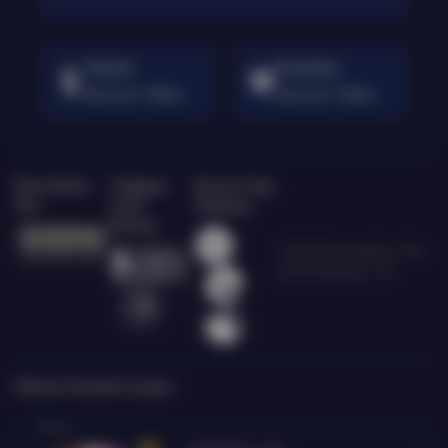
Deposit
Penarikan
Rata-rata 3 Menit
Rata-rata 5 Menit
Bersertifikasi
Tanggung
Browser Yang
Dari
Jawab
Didukung
Bermain
©2026 Dewatangkas. Hak
cipta dilindungi | 18+
Platform Penyedia Layanan
Slots