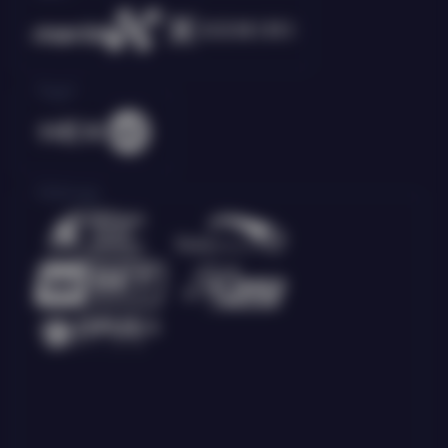
Togel
Olahraga