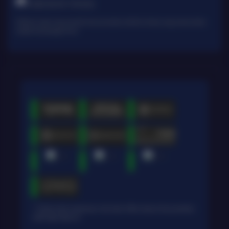
TARUHAN TOGEL
Platform togel yang menarik dari perusahan terbaik di dunia yang menawarkan
hadiah kemenangan besar
* Selama bank maintenance dan bank offline deposit dan penarikan
tidak dapat diproses