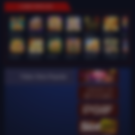
GAME POPULER
Wukong - Black Scatter
Super Ace
Mahjong Legend
Lucky Twins Wilds
Wanted Dead or a Wild
FORTUNE GARUDA 500
Ma
Fortune Gems 500
Mahjong Ways
JUNGLE BANG BANG
Gates of Gatot Kaca
Sugar Bang Bang 2
Le Bandit
Lu
Video Slots Popular